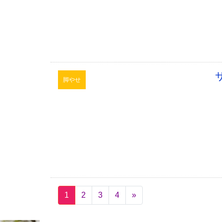
脚やせ
1
2
3
4
»