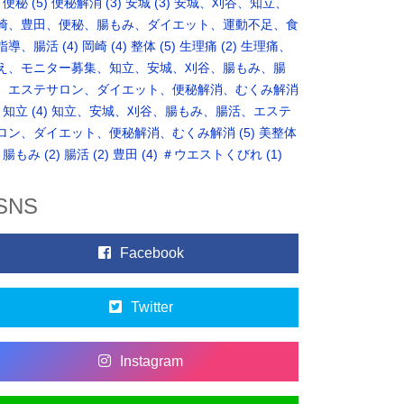
便秘
(5)
便秘解消
(3)
安城
(3)
安城、刈谷、知立、
崎、豊田、便秘、腸もみ、ダイエット、運動不足、食
指導、腸活
(4)
岡崎
(4)
整体
(5)
生理痛
(2)
生理痛、
え、モニター募集、知立、安城、刈谷、腸もみ、腸
、エステサロン、ダイエット、便秘解消、むくみ解消
知立
(4)
知立、安城、刈谷、腸もみ、腸活、エステ
ロン、ダイエット、便秘解消、むくみ解消
(5)
美整体
腸もみ
(2)
腸活
(2)
豊田
(4)
＃ウエストくびれ
(1)
SNS
Facebook
Twitter
Instagram