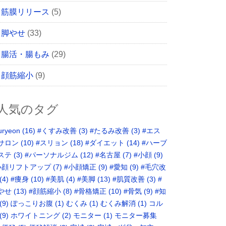
筋膜リリース
(5)
脚やせ
(33)
腸活・腸もみ
(29)
顔筋縮小
(9)
人気のタグ
uryeon
(16)
#くすみ改善
(3)
#たるみ改善
(3)
#エス
サロン
(10)
#スリョン
(18)
#ダイエット
(14)
#ハーブ
ステ
(3)
#パーソナルジム
(12)
#名古屋
(7)
#小顔
(9)
小顔リフトアップ
(7)
#小顔矯正
(9)
#愛知
(9)
#毛穴改
(4)
#痩身
(10)
#美肌
(4)
#美脚
(13)
#肌質改善
(3)
#
やせ
(13)
#顔筋縮小
(8)
#骨格矯正‬
(10)
#骨気
(9)
‪#知
(9)
ぽっこりお腹
(1)
むくみ
(1)
むくみ解消
(1)
コル
(9)
ホワイトニング
(2)
モニター
(1)
モニター募集