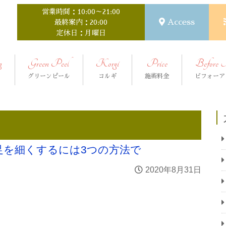
営業時間：10:00～21:00
Access
最終案内：20:00
定休日：月曜日
g
Green Peel
Korgi
Price
Before 
グリーンピール
コルギ
施術料金
ビフォーア
足を細くするには3つの方法で
2020年8月31日