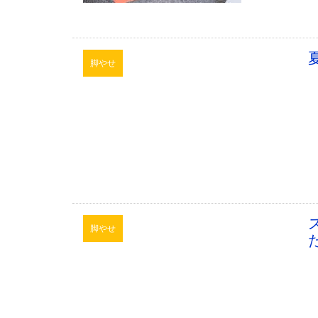
脚やせ
脚やせ