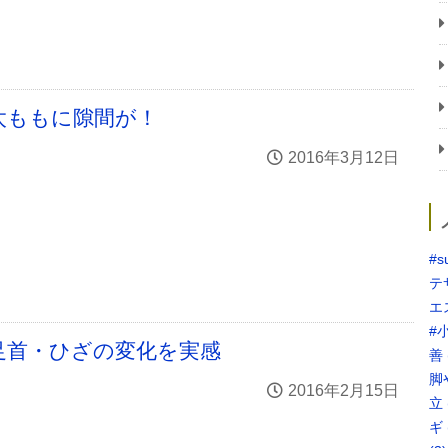
太ももに隙間が！
2016年3月12日
#s
テ
エ
#
足首・ひざの変化を実感
善
脚
2016年2月15日
立
ギ