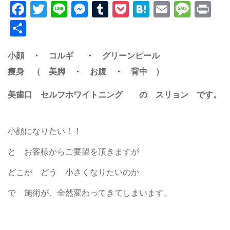
Facebook
Twitter
Line
Messenger
Tumblr
Pocket
Hatena
Email
Mess
Pr
共
有
小顔 ・ コルギ ・ グリーンピール
痩身 （ 美脚 ・ お腹 ・ 背中 ）
美歯口 セルフホワイトニング の スリョン です。
小顔になりたい！！
と お客様からご要望を頂きますが
どこが どう 小さくなりたいのか
で 施術が、全然変わってきてしまいます。