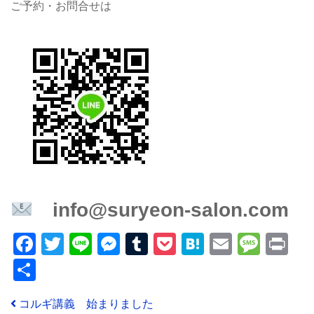
ご予約・お問合せは
info@suryeon-salon.com
Facebook
Twitter
Line
Messenger
Tumblr
Pocket
Hatena
Email
Mess
Pr
共
有
投稿ナビゲーション
コルギ講義 始まりました