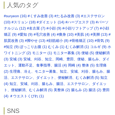
人気のタグ
#suryeon
(16)
#くすみ改善
(3)
#たるみ改善
(3)
#エステサロン
(10)
#スリョン
(18)
#ダイエット
(14)
#ハーブエステ
(3)
#パーソ
ナルジム
(12)
#名古屋
(7)
#小顔
(9)
#小顔リフトアップ
(7)
#小顔
矯正
(9)
#愛知
(9)
#毛穴改善
(4)
#痩身
(10)
#美肌
(4)
#美脚
(13)
#
肌質改善
(3)
#脚やせ
(13)
#顔筋縮小
(8)
#骨格矯正‬
(10)
#骨気
(9)
‪#知立
(9)
ぽっこりお腹
(1)
むくみ
(1)
むくみ解消
(1)
コルギ
(9)
ホ
ワイトニング
(2)
モニター
(1)
モニター募集
(3)
便秘
(5)
便秘解消
(3)
安城
(3)
安城、刈谷、知立、岡崎、豊田、便秘、腸もみ、ダイ
エット、運動不足、食事指導、腸活
(4)
岡崎
(4)
整体
(5)
生理痛
(2)
生理痛、冷え、モニター募集、知立、安城、刈谷、腸もみ、腸
活、エステサロン、ダイエット、便秘解消、むくみ解消
(5)
知立
(4)
知立、安城、刈谷、腸もみ、腸活、エステサロン、ダイエッ
ト、便秘解消、むくみ解消
(5)
美整体
(2)
腸もみ
(2)
腸活
(2)
豊田
(4)
＃ウエストくびれ
(1)
SNS