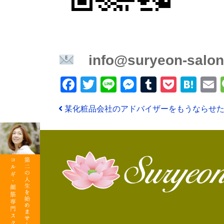
info@suryeon-salon
Facebook
Twitter
Line
Messenger
Tumblr
Pocke
Hat
投稿ナビゲーション
某化粧品会社のアドバイザーをもうならせ