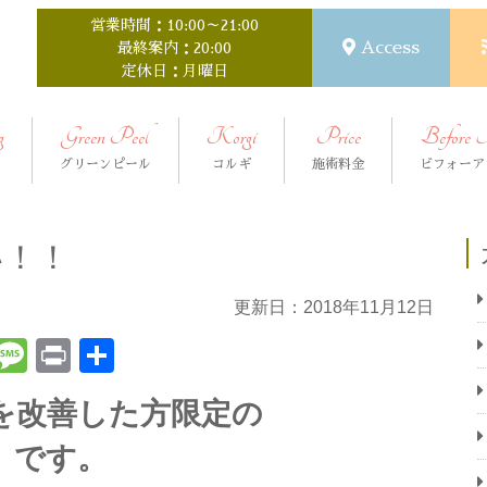
営業時間：10:00～21:00
Access
最終案内：20:00
定休日：月曜日
g
Green Peel
Korgi
Price
Before 
グリーンピール
コルギ
施術料金
ビフォーア
い！！
更新日：2018年11月12日
t
ena
Email
Message
Print
共
有
を改善した方限定の
 です。