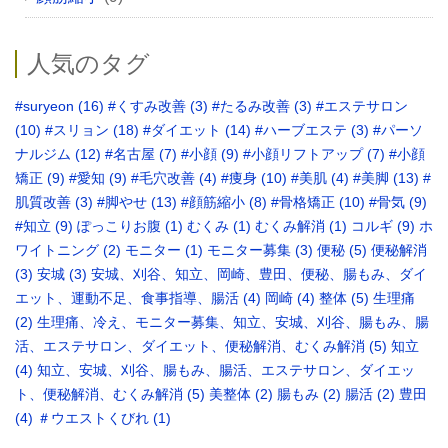
人気のタグ
#suryeon
(16)
#くすみ改善
(3)
#たるみ改善
(3)
#エステサロン
(10)
#スリョン
(18)
#ダイエット
(14)
#ハーブエステ
(3)
#パーソ
ナルジム
(12)
#名古屋
(7)
#小顔
(9)
#小顔リフトアップ
(7)
#小顔
矯正
(9)
#愛知
(9)
#毛穴改善
(4)
#痩身
(10)
#美肌
(4)
#美脚
(13)
#
肌質改善
(3)
#脚やせ
(13)
#顔筋縮小
(8)
#骨格矯正‬
(10)
#骨気
(9)
‪#知立
(9)
ぽっこりお腹
(1)
むくみ
(1)
むくみ解消
(1)
コルギ
(9)
ホ
ワイトニング
(2)
モニター
(1)
モニター募集
(3)
便秘
(5)
便秘解消
(3)
安城
(3)
安城、刈谷、知立、岡崎、豊田、便秘、腸もみ、ダイ
エット、運動不足、食事指導、腸活
(4)
岡崎
(4)
整体
(5)
生理痛
(2)
生理痛、冷え、モニター募集、知立、安城、刈谷、腸もみ、腸
活、エステサロン、ダイエット、便秘解消、むくみ解消
(5)
知立
(4)
知立、安城、刈谷、腸もみ、腸活、エステサロン、ダイエッ
ト、便秘解消、むくみ解消
(5)
美整体
(2)
腸もみ
(2)
腸活
(2)
豊田
(4)
＃ウエストくびれ
(1)