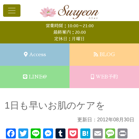
営業時間：10:00～21:00
最終案内：20:00
定休日：月曜日
Access
BLOG
LINE@
WEB予約
1日も早いお肌のケアを
更新日：2012年08月30日
Facebook
Twitter
Line
Messenger
Tumblr
Pocket
Hatena
Email
Mess
Pr