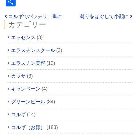
共
有
投稿ナビゲーション
コルギでパッチリ二重に
凝りをほぐして小顔に
カテゴリー
エッセンス
(3)
エラスチンスクール
(3)
エラスチン美容
(12)
カッサ
(3)
キャンペーン
(4)
グリーンピール
(84)
コルギ
(14)
コルギ（お顔）
(183)