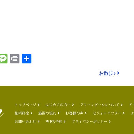
t
ena
Email
Message
Print
共
有
お散歩♪
トップページ
はじめての方へ
グリーンピールについて
ア
施術料金
施術の流れ
お客様の声
ビフォーアフター
お問い合わせ
WEB予約
プライバシーポリシー