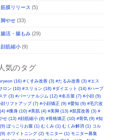
筋膜リリース
(5)
脚やせ
(33)
腸活・腸もみ
(29)
顔筋縮小
(9)
人気のタグ
uryeon
(16)
#くすみ改善
(3)
#たるみ改善
(3)
#エス
サロン
(10)
#スリョン
(18)
#ダイエット
(14)
#ハーブ
ステ
(3)
#パーソナルジム
(12)
#名古屋
(7)
#小顔
(9)
小顔リフトアップ
(7)
#小顔矯正
(9)
#愛知
(9)
#毛穴改
(4)
#痩身
(10)
#美肌
(4)
#美脚
(13)
#肌質改善
(3)
#
やせ
(13)
#顔筋縮小
(8)
#骨格矯正‬
(10)
#骨気
(9)
‪#知
(9)
ぽっこりお腹
(1)
むくみ
(1)
むくみ解消
(1)
コル
(9)
ホワイトニング
(2)
モニター
(1)
モニター募集