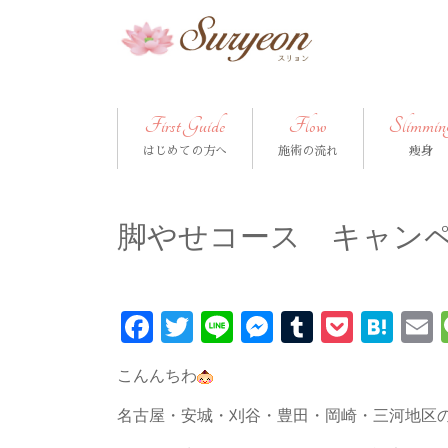
First Guide
Flow
Slimmin
はじめての方へ
施術の流れ
痩身
脚やせコース キャン
Facebook
Twitter
Line
Messenger
Tumblr
Pocke
Hat
こんんちわ
名古屋・安城・刈谷・豊田・岡崎・三河地区