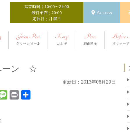
営業時間：10:00～21:00
Access
最終案内：20:00
定休日：月曜日
g
Green Peel
Korgi
Price
Before 
グリーンピール
コルギ
施術料金
ビフォーア
ペーン ☆
更新日：2013年06月29日
t
ena
Email
Message
Print
共
有
の