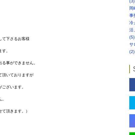
(3)
岡
事
冷
活
(5)
さるお客様
サ
。
(2)
きません。
おりますが
います。
。
ます。）