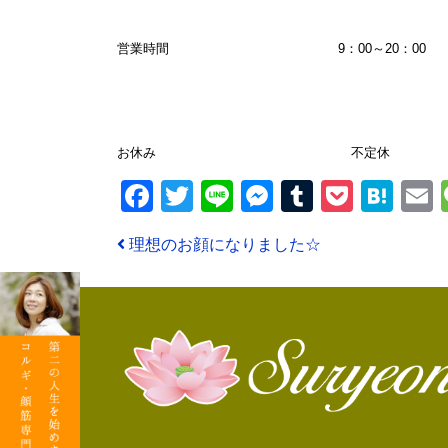
営業時間 9：00～20：00
お休み 不定休
Facebook
Twitter
Line
Messenger
Tumblr
Pocke
Hat
投稿ナビゲーション
理想のお顔になりました☆