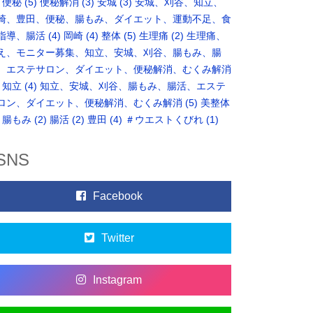
便秘
(5)
便秘解消
(3)
安城
(3)
安城、刈谷、知立、
崎、豊田、便秘、腸もみ、ダイエット、運動不足、食
指導、腸活
(4)
岡崎
(4)
整体
(5)
生理痛
(2)
生理痛、
え、モニター募集、知立、安城、刈谷、腸もみ、腸
、エステサロン、ダイエット、便秘解消、むくみ解消
知立
(4)
知立、安城、刈谷、腸もみ、腸活、エステ
ロン、ダイエット、便秘解消、むくみ解消
(5)
美整体
腸もみ
(2)
腸活
(2)
豊田
(4)
＃ウエストくびれ
(1)
SNS
Facebook
Twitter
Instagram