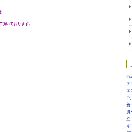
は
頂いております。
#s
テ
エ
#
善
脚
立
ギ