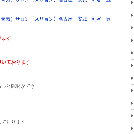
ります
空いております
もっと隙間ができ
しております。