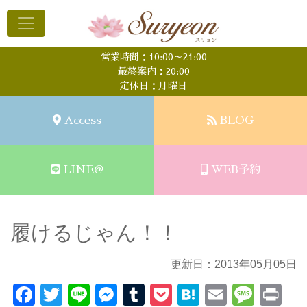
営業時間：10:00～21:00
最終案内：20:00
定休日：月曜日
Access
BLOG
LINE@
WEB予約
履けるじゃん！！
更新日：2013年05月05日
Facebook
Twitter
Line
Messenger
Tumblr
Pocket
Hatena
Email
Mess
Pr