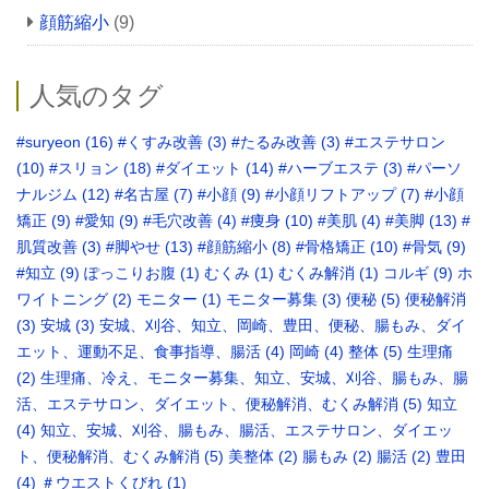
顔筋縮小
(9)
人気のタグ
#suryeon
(16)
#くすみ改善
(3)
#たるみ改善
(3)
#エステサロン
(10)
#スリョン
(18)
#ダイエット
(14)
#ハーブエステ
(3)
#パーソ
ナルジム
(12)
#名古屋
(7)
#小顔
(9)
#小顔リフトアップ
(7)
#小顔
矯正
(9)
#愛知
(9)
#毛穴改善
(4)
#痩身
(10)
#美肌
(4)
#美脚
(13)
#
肌質改善
(3)
#脚やせ
(13)
#顔筋縮小
(8)
#骨格矯正‬
(10)
#骨気
(9)
‪#知立
(9)
ぽっこりお腹
(1)
むくみ
(1)
むくみ解消
(1)
コルギ
(9)
ホ
ワイトニング
(2)
モニター
(1)
モニター募集
(3)
便秘
(5)
便秘解消
(3)
安城
(3)
安城、刈谷、知立、岡崎、豊田、便秘、腸もみ、ダイ
エット、運動不足、食事指導、腸活
(4)
岡崎
(4)
整体
(5)
生理痛
(2)
生理痛、冷え、モニター募集、知立、安城、刈谷、腸もみ、腸
活、エステサロン、ダイエット、便秘解消、むくみ解消
(5)
知立
(4)
知立、安城、刈谷、腸もみ、腸活、エステサロン、ダイエッ
ト、便秘解消、むくみ解消
(5)
美整体
(2)
腸もみ
(2)
腸活
(2)
豊田
(4)
＃ウエストくびれ
(1)