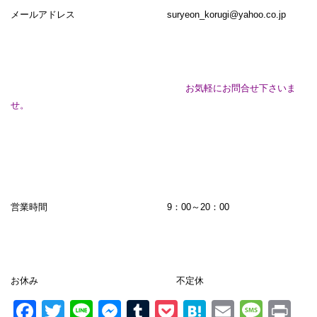
メールアドレス
suryeon_korugi@yahoo.co.jp
お気軽にお問合せ下さいま
せ。
営業時間 9：00～20：00
お休み 不定休
Facebook
Twitter
Line
Messenger
Tumblr
Pocket
Hatena
Email
Mess
Pr