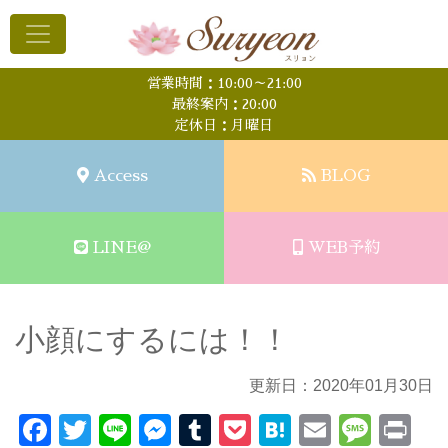
営業時間：10:00～21:00
最終案内：20:00
定休日：月曜日
Access
BLOG
LINE@
WEB予約
小顔にするには！！
更新日：2020年01月30日
Facebook
Twitter
Line
Messenger
Tumblr
Pocket
Hatena
Email
Mess
Pr