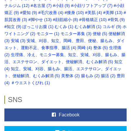
ナルジム
(12)
#名古屋
(7)
#小顔
(9)
#小顔リフトアップ
(7)
#小顔
矯正
(9)
#愛知
(9)
#毛穴改善
(4)
#痩身
(10)
#美肌
(4)
#美脚
(13)
#
肌質改善
(3)
#脚やせ
(13)
#顔筋縮小
(8)
#骨格矯正‬
(10)
#骨気
(9)
‪#知立
(9)
ぽっこりお腹
(1)
むくみ
(1)
むくみ解消
(1)
コルギ
(9)
ホ
ワイトニング
(2)
モニター
(1)
モニター募集
(3)
便秘
(5)
便秘解消
(3)
安城
(3)
安城、刈谷、知立、岡崎、豊田、便秘、腸もみ、ダイ
エット、運動不足、食事指導、腸活
(4)
岡崎
(4)
整体
(5)
生理痛
(2)
生理痛、冷え、モニター募集、知立、安城、刈谷、腸もみ、腸
活、エステサロン、ダイエット、便秘解消、むくみ解消
(5)
知立
(4)
知立、安城、刈谷、腸もみ、腸活、エステサロン、ダイエッ
ト、便秘解消、むくみ解消
(5)
美整体
(2)
腸もみ
(2)
腸活
(2)
豊田
(4)
＃ウエストくびれ
(1)
SNS
Facebook