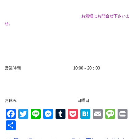
お気軽にお問合せ下さいま
せ。
営業時間 10:00～20：00
お休み 日曜日
Facebook
Twitter
Line
Messenger
Tumblr
Pocket
Hatena
Email
Mess
Pr
共
有