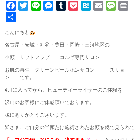
Facebook
Twitter
Line
Messenger
Tumblr
Pocket
Hatena
Email
Mess
Pr
共
有
こんにちわ
名古屋・安城・刈谷・豊田・岡崎・三河地区の
小顔 リフトアップ コルギ専門サロン
お肌の再生 グリーンピール認定サロン スリョ
ン です。
4月に入ってから、ビューティーライザーのご体験を
沢山のお客様にご体感頂いております。
誠にありがとうございます。
皆さま、ご自分の半顏だけ施術されたお顔を鏡で見られて
「 マジで
なにこれ 凄すぎる
」
とビックリさ