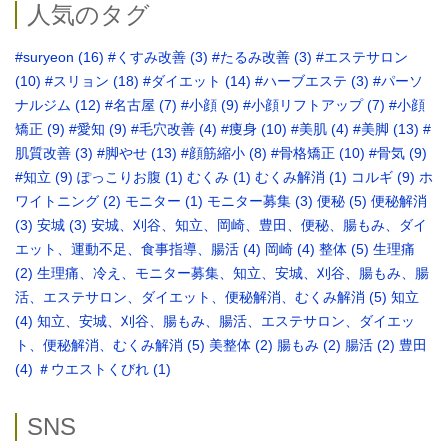
人気のタグ
#suryeon
(16)
#くすみ改善
(3)
#たるみ改善
(3)
#エステサロン
(10)
#スリョン
(18)
#ダイエット
(14)
#ハーブエステ
(3)
#パーソ
ナルジム
(12)
#名古屋
(7)
#小顔
(9)
#小顔リフトアップ
(7)
#小顔
矯正
(9)
#愛知
(9)
#毛穴改善
(4)
#痩身
(10)
#美肌
(4)
#美脚
(13)
#
肌質改善
(3)
#脚やせ
(13)
#顔筋縮小
(8)
#骨格矯正‬
(10)
#骨気
(9)
‪#知立
(9)
ぽっこりお腹
(1)
むくみ
(1)
むくみ解消
(1)
コルギ
(9)
ホ
ワイトニング
(2)
モニター
(1)
モニター募集
(3)
便秘
(5)
便秘解消
(3)
安城
(3)
安城、刈谷、知立、岡崎、豊田、便秘、腸もみ、ダイ
エット、運動不足、食事指導、腸活
(4)
岡崎
(4)
整体
(5)
生理痛
(2)
生理痛、冷え、モニター募集、知立、安城、刈谷、腸もみ、腸
活、エステサロン、ダイエット、便秘解消、むくみ解消
(5)
知立
(4)
知立、安城、刈谷、腸もみ、腸活、エステサロン、ダイエッ
ト、便秘解消、むくみ解消
(5)
美整体
(2)
腸もみ
(2)
腸活
(2)
豊田
(4)
＃ウエストくびれ
(1)
SNS