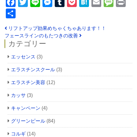
Facebook
Twitter
Line
Messenger
Tumblr
Pocket
Hatena
Email
Mess
Pr
共
有
投稿ナビゲーション
リフトアップ効果めちゃくちゃあります！！
フェースラインのもたつきの改善
カテゴリー
エッセンス
(3)
エラスチンスクール
(3)
エラスチン美容
(12)
カッサ
(3)
キャンペーン
(4)
グリーンピール
(84)
コルギ
(14)