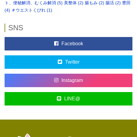
ト、便秘解消、むくみ解消
(5)
美整体
(2)
腸もみ
(2)
腸活
(2)
豊田
(4)
＃ウエストくびれ
(1)
SNS
Facebook
Twitter
Instagram
LINE@