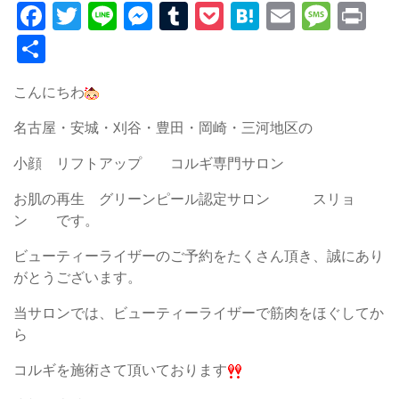
Facebook
Twitter
Line
Messenger
Tumblr
Pocket
Hatena
Email
Mess
Pr
共
有
こんにちわ
名古屋・安城・刈谷・豊田・岡崎・三河地区の
小顔 リフトアップ コルギ専門サロン
お肌の再生 グリーンピール認定サロン スリョ
ン です。
ビューティーライザーのご予約をたくさん頂き、誠にあり
がとうございます。
当サロンでは、ビューティーライザーで筋肉をほぐしてか
ら
コルギを施術さて頂いております