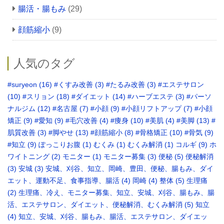
腸活・腸もみ
(29)
顔筋縮小
(9)
人気のタグ
#suryeon
(16)
#くすみ改善
(3)
#たるみ改善
(3)
#エステサロン
(10)
#スリョン
(18)
#ダイエット
(14)
#ハーブエステ
(3)
#パーソ
ナルジム
(12)
#名古屋
(7)
#小顔
(9)
#小顔リフトアップ
(7)
#小顔
矯正
(9)
#愛知
(9)
#毛穴改善
(4)
#痩身
(10)
#美肌
(4)
#美脚
(13)
#
肌質改善
(3)
#脚やせ
(13)
#顔筋縮小
(8)
#骨格矯正‬
(10)
#骨気
(9)
‪#知立
(9)
ぽっこりお腹
(1)
むくみ
(1)
むくみ解消
(1)
コルギ
(9)
ホ
ワイトニング
(2)
モニター
(1)
モニター募集
(3)
便秘
(5)
便秘解消
(3)
安城
(3)
安城、刈谷、知立、岡崎、豊田、便秘、腸もみ、ダイ
エット、運動不足、食事指導、腸活
(4)
岡崎
(4)
整体
(5)
生理痛
(2)
生理痛、冷え、モニター募集、知立、安城、刈谷、腸もみ、腸
活、エステサロン、ダイエット、便秘解消、むくみ解消
(5)
知立
(4)
知立、安城、刈谷、腸もみ、腸活、エステサロン、ダイエッ