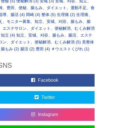
便秘
(5)
便秘解消
(3)
安城
(3)
安城、刈谷、知立、
崎、豊田、便秘、腸もみ、ダイエット、運動不足、食
指導、腸活
(4)
岡崎
(4)
整体
(5)
生理痛
(2)
生理痛、
え、モニター募集、知立、安城、刈谷、腸もみ、腸
、エステサロン、ダイエット、便秘解消、むくみ解消
知立
(4)
知立、安城、刈谷、腸もみ、腸活、エステ
ロン、ダイエット、便秘解消、むくみ解消
(5)
美整体
腸もみ
(2)
腸活
(2)
豊田
(4)
＃ウエストくびれ
(1)
SNS
Facebook
Twitter
Instagram