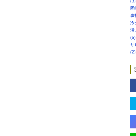
(3)
岡
事
冷
活
(5)
サ
(2)