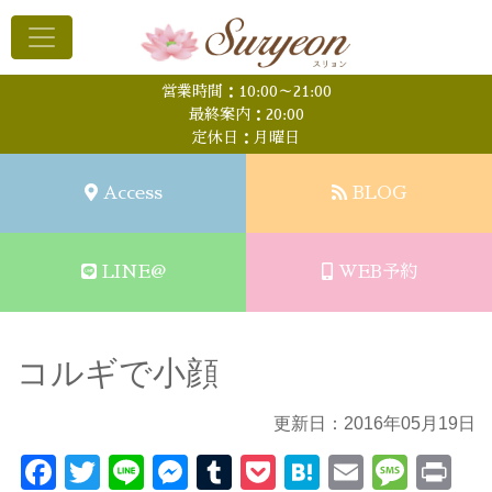
営業時間：10:00～21:00
最終案内：20:00
定休日：月曜日
Access
BLOG
LINE@
WEB予約
コルギで小顔
更新日：2016年05月19日
Facebook
Twitter
Line
Messenger
Tumblr
Pocket
Hatena
Email
Mess
Pr