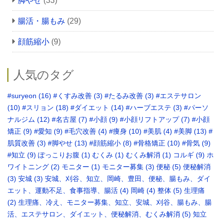
脚やせ
(33)
腸活・腸もみ
(29)
顔筋縮小
(9)
人気のタグ
#suryeon
(16)
#くすみ改善
(3)
#たるみ改善
(3)
#エステサロン
(10)
#スリョン
(18)
#ダイエット
(14)
#ハーブエステ
(3)
#パーソ
ナルジム
(12)
#名古屋
(7)
#小顔
(9)
#小顔リフトアップ
(7)
#小顔
矯正
(9)
#愛知
(9)
#毛穴改善
(4)
#痩身
(10)
#美肌
(4)
#美脚
(13)
#
肌質改善
(3)
#脚やせ
(13)
#顔筋縮小
(8)
#骨格矯正‬
(10)
#骨気
(9)
‪#知立
(9)
ぽっこりお腹
(1)
むくみ
(1)
むくみ解消
(1)
コルギ
(9)
ホ
ワイトニング
(2)
モニター
(1)
モニター募集
(3)
便秘
(5)
便秘解消
(3)
安城
(3)
安城、刈谷、知立、岡崎、豊田、便秘、腸もみ、ダイ
エット、運動不足、食事指導、腸活
(4)
岡崎
(4)
整体
(5)
生理痛
(2)
生理痛、冷え、モニター募集、知立、安城、刈谷、腸もみ、腸
活、エステサロン、ダイエット、便秘解消、むくみ解消
(5)
知立