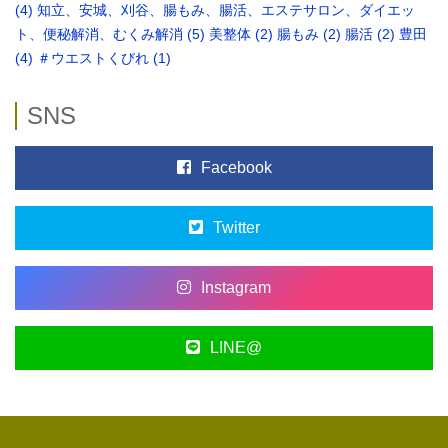
(4)
知立、安城、刈谷、腸もみ、腸活、エステサロン、ダイエッ
ト、便秘解消、むくみ解消
(5)
美整体
(2)
腸もみ
(2)
腸活
(2)
豊田
(4)
＃ウエストくびれ
(1)
SNS
Facebook
Twitter
Instagram
LINE@