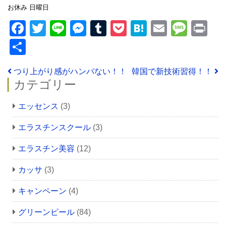
お休み 日曜日
Facebook
Twitter
Line
Messenger
Tumblr
Pocket
Hatena
Email
Mess
Pr
共
有
投稿ナビゲーション
つり上がり感がハンパない！！
韓国で新技術習得！！
カテゴリー
エッセンス
(3)
エラスチンスクール
(3)
エラスチン美容
(12)
カッサ
(3)
キャンペーン
(4)
グリーンピール
(84)