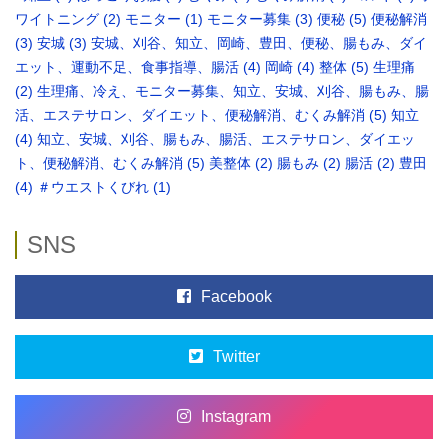
ワイトニング
(2)
モニター
(1)
モニター募集
(3)
便秘
(5)
便秘解消
(3)
安城
(3)
安城、刈谷、知立、岡崎、豊田、便秘、腸もみ、ダイ
エット、運動不足、食事指導、腸活
(4)
岡崎
(4)
整体
(5)
生理痛
(2)
生理痛、冷え、モニター募集、知立、安城、刈谷、腸もみ、腸
活、エステサロン、ダイエット、便秘解消、むくみ解消
(5)
知立
(4)
知立、安城、刈谷、腸もみ、腸活、エステサロン、ダイエッ
ト、便秘解消、むくみ解消
(5)
美整体
(2)
腸もみ
(2)
腸活
(2)
豊田
(4)
＃ウエストくびれ
(1)
SNS
Facebook
Twitter
Instagram