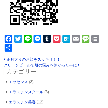
Facebook
Twitter
Line
Messenger
Tumblr
Pocket
Hatena
Email
Mess
Pr
共
有
投稿ナビゲーション
正月太りのお顔をスッキリ！！
グリーンピールで肌の悩みを無かった事に
カテゴリー
エッセンス
(3)
エラスチンスクール
(3)
エラスチン美容
(12)