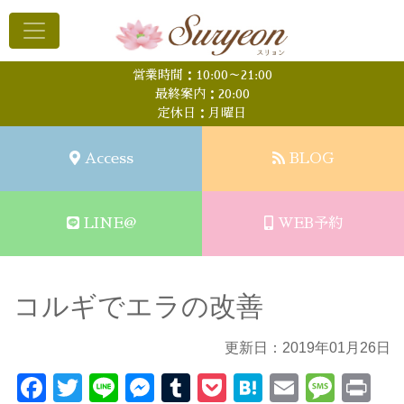
営業時間：10:00～21:00
最終案内：20:00
定休日：月曜日
Access
BLOG
LINE@
WEB予約
コルギでエラの改善
更新日：2019年01月26日
Facebook
Twitter
Line
Messenger
Tumblr
Pocket
Hatena
Email
Mess
Pr