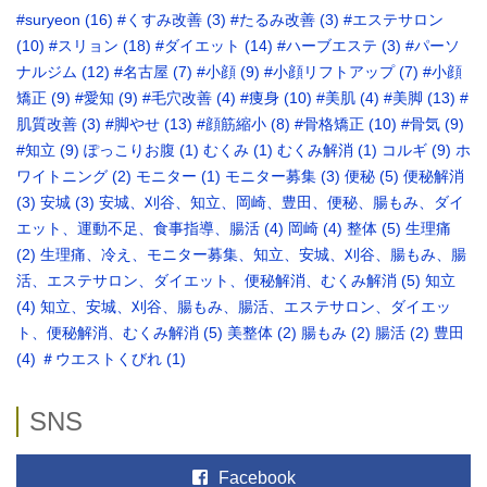
#suryeon
(16)
#くすみ改善
(3)
#たるみ改善
(3)
#エステサロン
(10)
#スリョン
(18)
#ダイエット
(14)
#ハーブエステ
(3)
#パーソ
ナルジム
(12)
#名古屋
(7)
#小顔
(9)
#小顔リフトアップ
(7)
#小顔
矯正
(9)
#愛知
(9)
#毛穴改善
(4)
#痩身
(10)
#美肌
(4)
#美脚
(13)
#
肌質改善
(3)
#脚やせ
(13)
#顔筋縮小
(8)
#骨格矯正‬
(10)
#骨気
(9)
‪#知立
(9)
ぽっこりお腹
(1)
むくみ
(1)
むくみ解消
(1)
コルギ
(9)
ホ
ワイトニング
(2)
モニター
(1)
モニター募集
(3)
便秘
(5)
便秘解消
(3)
安城
(3)
安城、刈谷、知立、岡崎、豊田、便秘、腸もみ、ダイ
エット、運動不足、食事指導、腸活
(4)
岡崎
(4)
整体
(5)
生理痛
(2)
生理痛、冷え、モニター募集、知立、安城、刈谷、腸もみ、腸
活、エステサロン、ダイエット、便秘解消、むくみ解消
(5)
知立
(4)
知立、安城、刈谷、腸もみ、腸活、エステサロン、ダイエッ
ト、便秘解消、むくみ解消
(5)
美整体
(2)
腸もみ
(2)
腸活
(2)
豊田
(4)
＃ウエストくびれ
(1)
SNS
Facebook