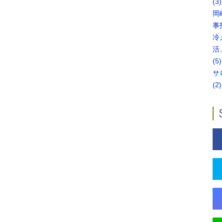
(3)
岡
事
冷
活
(5)
サ
(2)