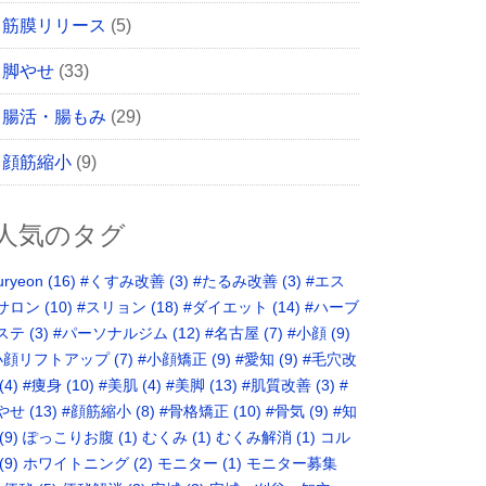
筋膜リリース
(5)
脚やせ
(33)
腸活・腸もみ
(29)
顔筋縮小
(9)
人気のタグ
uryeon
(16)
#くすみ改善
(3)
#たるみ改善
(3)
#エス
サロン
(10)
#スリョン
(18)
#ダイエット
(14)
#ハーブ
ステ
(3)
#パーソナルジム
(12)
#名古屋
(7)
#小顔
(9)
小顔リフトアップ
(7)
#小顔矯正
(9)
#愛知
(9)
#毛穴改
(4)
#痩身
(10)
#美肌
(4)
#美脚
(13)
#肌質改善
(3)
#
やせ
(13)
#顔筋縮小
(8)
#骨格矯正‬
(10)
#骨気
(9)
‪#知
(9)
ぽっこりお腹
(1)
むくみ
(1)
むくみ解消
(1)
コル
(9)
ホワイトニング
(2)
モニター
(1)
モニター募集