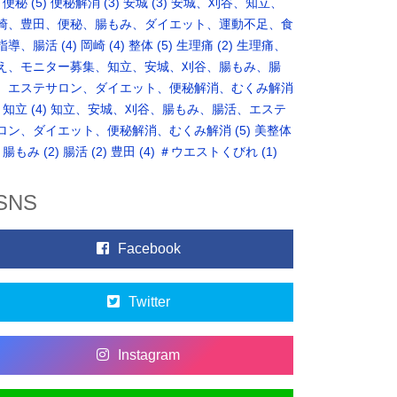
便秘
(5)
便秘解消
(3)
安城
(3)
安城、刈谷、知立、
崎、豊田、便秘、腸もみ、ダイエット、運動不足、食
指導、腸活
(4)
岡崎
(4)
整体
(5)
生理痛
(2)
生理痛、
え、モニター募集、知立、安城、刈谷、腸もみ、腸
、エステサロン、ダイエット、便秘解消、むくみ解消
知立
(4)
知立、安城、刈谷、腸もみ、腸活、エステ
ロン、ダイエット、便秘解消、むくみ解消
(5)
美整体
腸もみ
(2)
腸活
(2)
豊田
(4)
＃ウエストくびれ
(1)
SNS
Facebook
Twitter
Instagram