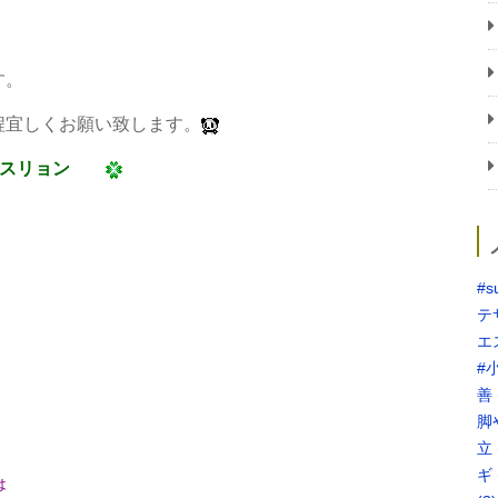
。
す。
宜しくお願い致します。
スリョン
#s
テ
エ
#
善
脚
立
ギ
は