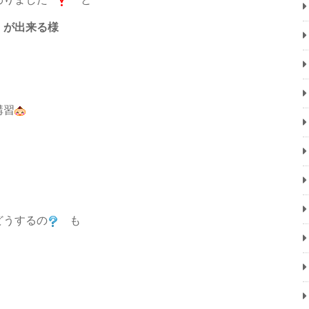
 が出来る様
講習
どうするの
も