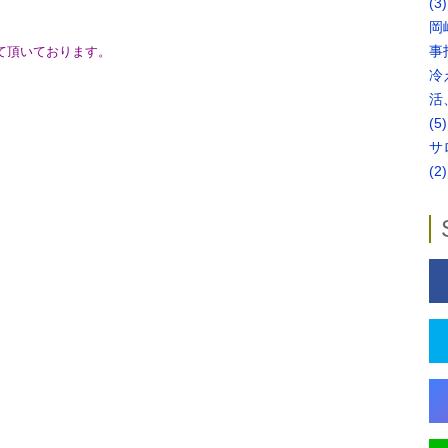
(3)
岡
事
頂いております。
冷
活
(5)
サ
(2)