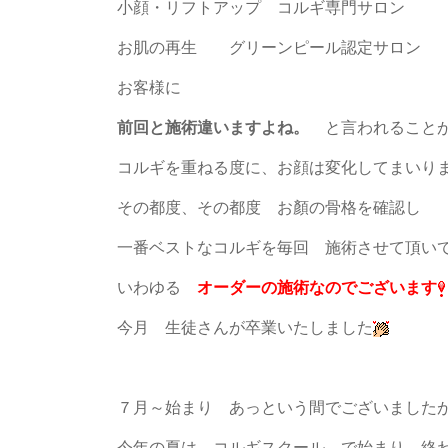
小顔・リフトアップ コルギ専門サロン
お肌の再生 グリーンピール認定サロン
お客様に
前回と施術違いますよね。
と言われることが
コルギを重ねる度に、お顔は変化してまいり
その都度、その都度 お顏の骨格を確認し
一番ベストなコルギを毎回 施術させて頂い
いわゆる
オーダーの施術なのでございます
今月 生徒さんが卒業いたしました
７月～始まり あっという間でございました
今年の夏は コルギスクール で始まり 