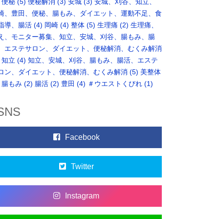
便秘
(5)
便秘解消
(3)
安城
(3)
安城、刈谷、知立、
崎、豊田、便秘、腸もみ、ダイエット、運動不足、食
指導、腸活
(4)
岡崎
(4)
整体
(5)
生理痛
(2)
生理痛、
え、モニター募集、知立、安城、刈谷、腸もみ、腸
、エステサロン、ダイエット、便秘解消、むくみ解消
知立
(4)
知立、安城、刈谷、腸もみ、腸活、エステ
ロン、ダイエット、便秘解消、むくみ解消
(5)
美整体
腸もみ
(2)
腸活
(2)
豊田
(4)
＃ウエストくびれ
(1)
SNS
Facebook
Twitter
Instagram