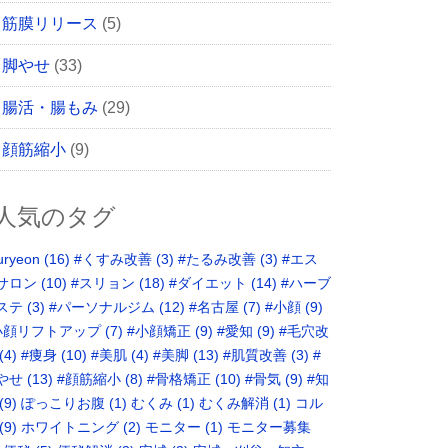
筋膜リリース
(5)
脚やせ
(33)
腸活・腸もみ
(29)
顔筋縮小
(9)
人気のタグ
uryeon
(16)
#くすみ改善
(3)
#たるみ改善
(3)
#エス
サロン
(10)
#スリョン
(18)
#ダイエット
(14)
#ハーブ
ステ
(3)
#パーソナルジム
(12)
#名古屋
(7)
#小顔
(9)
小顔リフトアップ
(7)
#小顔矯正
(9)
#愛知
(9)
#毛穴改
(4)
#痩身
(10)
#美肌
(4)
#美脚
(13)
#肌質改善
(3)
#
やせ
(13)
#顔筋縮小
(8)
#骨格矯正‬
(10)
#骨気
(9)
‪#知
(9)
ぽっこりお腹
(1)
むくみ
(1)
むくみ解消
(1)
コル
(9)
ホワイトニング
(2)
モニター
(1)
モニター募集