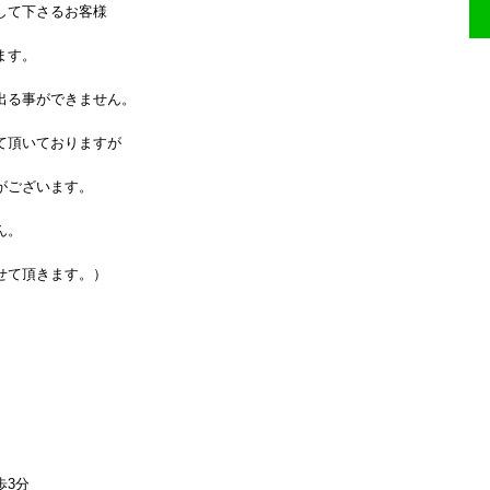
さるお客様
。
きません。
おりますが
います。
。
ます。）
分