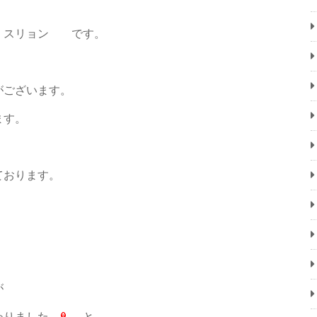
 スリョン です。
ございます。
ます。
ております。
が
終わりました
と