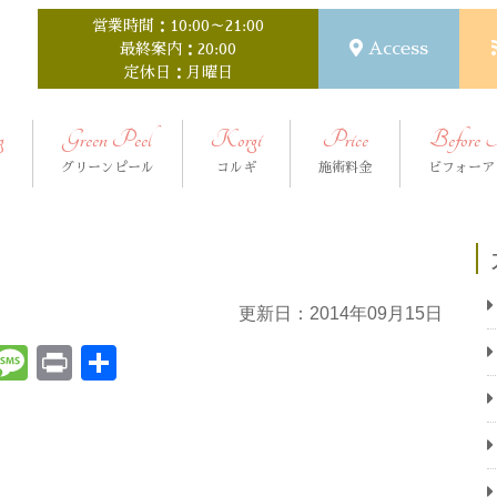
営業時間：10:00～21:00
Access
最終案内：20:00
定休日：月曜日
g
Green Peel
Korgi
Price
Before 
グリーンピール
コルギ
施術料金
ビフォーア
更新日：2014年09月15日
t
ena
Email
Message
Print
共
有