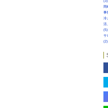
(3)
岡
事
冷
活
(5)
サ
(2)