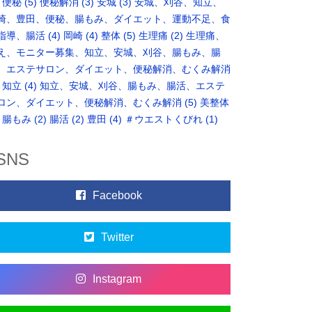
便秘
(5)
便秘解消
(3)
安城
(3)
安城、刈谷、知立、
崎、豊田、便秘、腸もみ、ダイエット、運動不足、食
指導、腸活
(4)
岡崎
(4)
整体
(5)
生理痛
(2)
生理痛、
え、モニター募集、知立、安城、刈谷、腸もみ、腸
、エステサロン、ダイエット、便秘解消、むくみ解消
知立
(4)
知立、安城、刈谷、腸もみ、腸活、エステ
ロン、ダイエット、便秘解消、むくみ解消
(5)
美整体
腸もみ
(2)
腸活
(2)
豊田
(4)
＃ウエストくびれ
(1)
SNS
Facebook
Twitter
Instagram