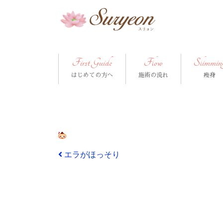
First Guide
Flow
Slimmin
はじめての方へ
施術の流れ
痩身
投稿ナビゲーション
エラがほっそり