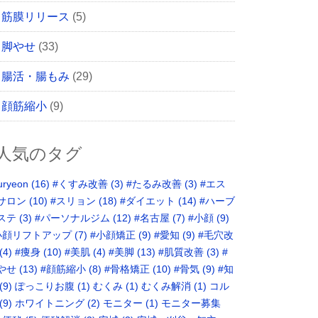
筋膜リリース
(5)
脚やせ
(33)
腸活・腸もみ
(29)
顔筋縮小
(9)
人気のタグ
uryeon
(16)
#くすみ改善
(3)
#たるみ改善
(3)
#エス
サロン
(10)
#スリョン
(18)
#ダイエット
(14)
#ハーブ
ステ
(3)
#パーソナルジム
(12)
#名古屋
(7)
#小顔
(9)
小顔リフトアップ
(7)
#小顔矯正
(9)
#愛知
(9)
#毛穴改
(4)
#痩身
(10)
#美肌
(4)
#美脚
(13)
#肌質改善
(3)
#
やせ
(13)
#顔筋縮小
(8)
#骨格矯正‬
(10)
#骨気
(9)
‪#知
(9)
ぽっこりお腹
(1)
むくみ
(1)
むくみ解消
(1)
コル
(9)
ホワイトニング
(2)
モニター
(1)
モニター募集