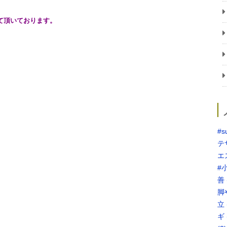
頂いております。
#s
テ
エ
#
善
脚
立
ギ