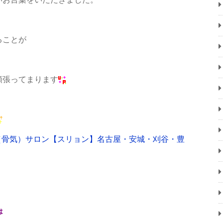
ることが
頑張ってまります
は