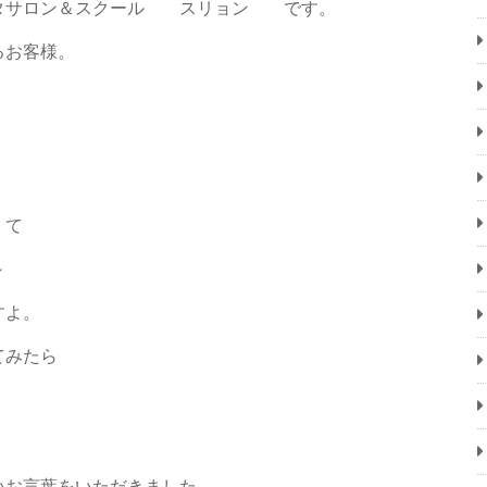
タサロン＆スクール スリョン です。
るお客様。
くて
～
すよ。
てみたら
お言葉をいただきました。