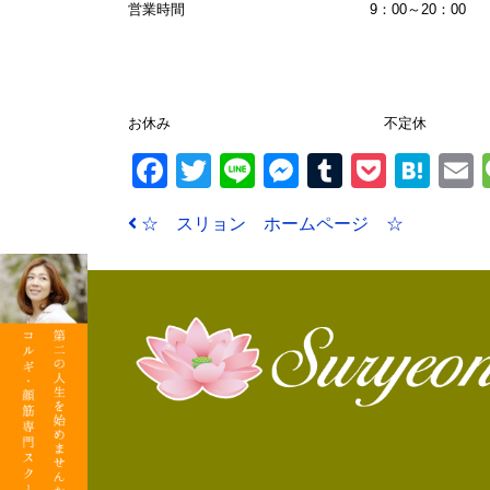
営業時間 9：00～20：00
お休み 不定休
Facebook
Twitter
Line
Messenger
Tumblr
Pocke
Hat
投稿ナビゲーション
☆ スリョン ホームページ ☆