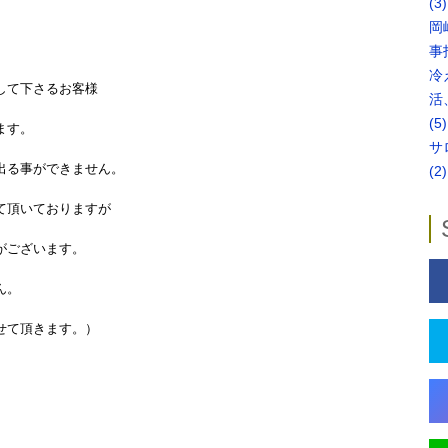
(3)
岡
事
冷
さるお客様
活
(5)
。
サ
きません。
(2)
おりますが
います。
。
ます。）