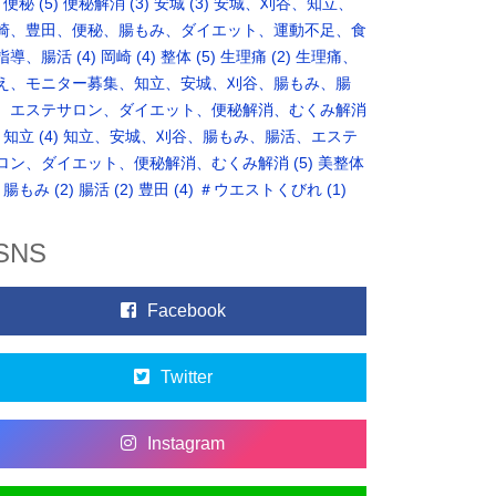
便秘
(5)
便秘解消
(3)
安城
(3)
安城、刈谷、知立、
崎、豊田、便秘、腸もみ、ダイエット、運動不足、食
指導、腸活
(4)
岡崎
(4)
整体
(5)
生理痛
(2)
生理痛、
え、モニター募集、知立、安城、刈谷、腸もみ、腸
、エステサロン、ダイエット、便秘解消、むくみ解消
知立
(4)
知立、安城、刈谷、腸もみ、腸活、エステ
ロン、ダイエット、便秘解消、むくみ解消
(5)
美整体
腸もみ
(2)
腸活
(2)
豊田
(4)
＃ウエストくびれ
(1)
SNS
Facebook
Twitter
Instagram