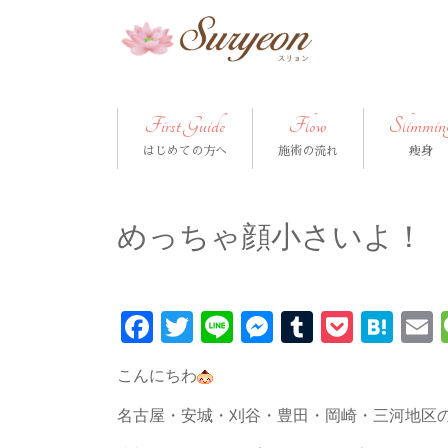
First Guide
Flow
Slimmin
はじめての方へ
施術の流れ
痩身
めっちゃ顔小さいよ！
Facebook
Twitter
Line
Messenger
Tumblr
Pocke
Hat
こんにちわ
名古屋・安城・刈谷・豊田・岡崎・三河地区