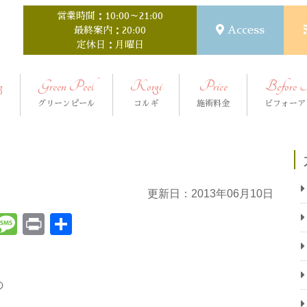
営業時間：10:00～21:00
Access
最終案内：20:00
定休日：月曜日
g
Green Peel
Korgi
Price
Before 
グリーンピール
コルギ
施術料金
ビフォーア
更新日：2013年06月10日
t
ena
Email
Message
Print
共
有
の