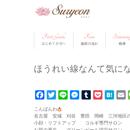
First Guide
Flow
Slimmin
はじめての方へ
施術の流れ
痩身
ほうれい線なんて気に
Facebook
Twitter
Line
Messenger
Tumblr
Pocke
Hat
こんばんわ
名古屋 安城 刈谷 豊田 岡崎 三河地区
小顔・リフトアップ コルギ専門サロン
お肌の再生 グリーンピール認定サロン