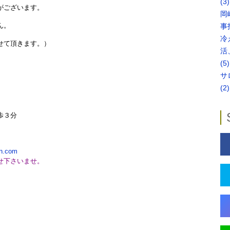
(3)
います。
岡
。
事
冷
ます。）
活
(5)
サ
(2)
分
on.com
せ下さいませ。