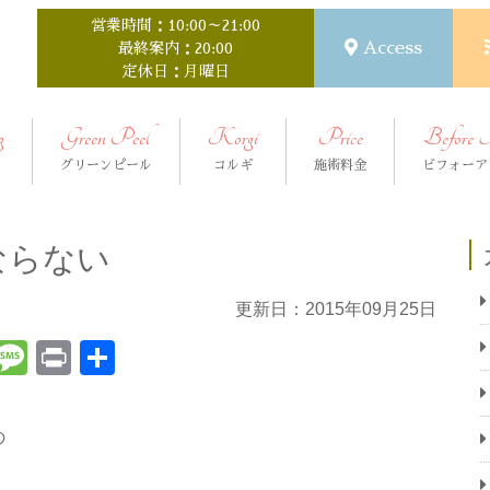
営業時間：10:00～21:00
Access
最終案内：20:00
定休日：月曜日
g
Green Peel
Korgi
Price
Before 
グリーンピール
コルギ
施術料金
ビフォーア
ならない
更新日：2015年09月25日
t
ena
Email
Message
Print
共
有
の