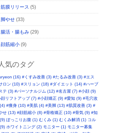
筋膜リリース
(5)
脚やせ
(33)
腸活・腸もみ
(29)
顔筋縮小
(9)
人気のタグ
uryeon
(16)
#くすみ改善
(3)
#たるみ改善
(3)
#エス
サロン
(10)
#スリョン
(18)
#ダイエット
(14)
#ハーブ
ステ
(3)
#パーソナルジム
(12)
#名古屋
(7)
#小顔
(9)
小顔リフトアップ
(7)
#小顔矯正
(9)
#愛知
(9)
#毛穴改
(4)
#痩身
(10)
#美肌
(4)
#美脚
(13)
#肌質改善
(3)
#
やせ
(13)
#顔筋縮小
(8)
#骨格矯正‬
(10)
#骨気
(9)
‪#知
(9)
ぽっこりお腹
(1)
むくみ
(1)
むくみ解消
(1)
コル
(9)
ホワイトニング
(2)
モニター
(1)
モニター募集