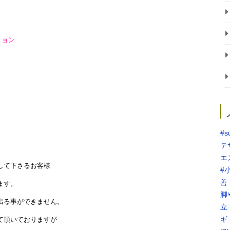
ョン
#s
テ
エ
さるお客様
#
善
。
脚
きません。
立
ギ
おりますが