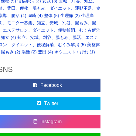
便秘
(5)
便秘解消
(3)
安城
(3)
安城、刈谷、知立、
崎、豊田、便秘、腸もみ、ダイエット、運動不足、食
指導、腸活
(4)
岡崎
(4)
整体
(5)
生理痛
(2)
生理痛、
え、モニター募集、知立、安城、刈谷、腸もみ、腸
、エステサロン、ダイエット、便秘解消、むくみ解消
知立
(4)
知立、安城、刈谷、腸もみ、腸活、エステ
ロン、ダイエット、便秘解消、むくみ解消
(5)
美整体
腸もみ
(2)
腸活
(2)
豊田
(4)
＃ウエストくびれ
(1)
SNS
Facebook
Twitter
Instagram