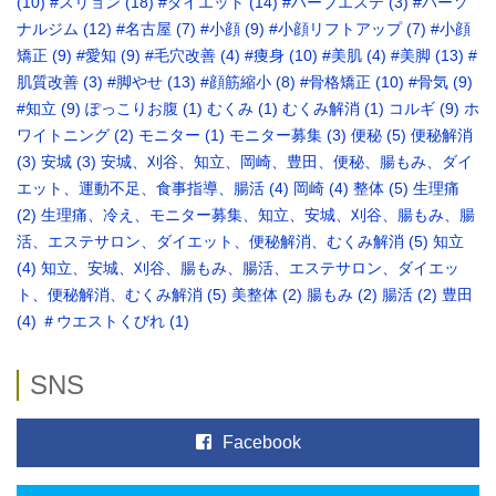
(10)
#スリョン
(18)
#ダイエット
(14)
#ハーブエステ
(3)
#パーソ
ナルジム
(12)
#名古屋
(7)
#小顔
(9)
#小顔リフトアップ
(7)
#小顔
矯正
(9)
#愛知
(9)
#毛穴改善
(4)
#痩身
(10)
#美肌
(4)
#美脚
(13)
#
肌質改善
(3)
#脚やせ
(13)
#顔筋縮小
(8)
#骨格矯正‬
(10)
#骨気
(9)
‪#知立
(9)
ぽっこりお腹
(1)
むくみ
(1)
むくみ解消
(1)
コルギ
(9)
ホ
ワイトニング
(2)
モニター
(1)
モニター募集
(3)
便秘
(5)
便秘解消
(3)
安城
(3)
安城、刈谷、知立、岡崎、豊田、便秘、腸もみ、ダイ
エット、運動不足、食事指導、腸活
(4)
岡崎
(4)
整体
(5)
生理痛
(2)
生理痛、冷え、モニター募集、知立、安城、刈谷、腸もみ、腸
活、エステサロン、ダイエット、便秘解消、むくみ解消
(5)
知立
(4)
知立、安城、刈谷、腸もみ、腸活、エステサロン、ダイエッ
ト、便秘解消、むくみ解消
(5)
美整体
(2)
腸もみ
(2)
腸活
(2)
豊田
(4)
＃ウエストくびれ
(1)
SNS
Facebook