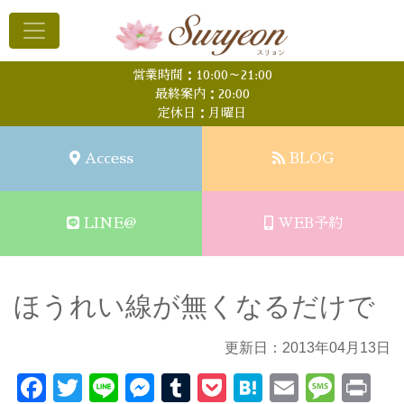
営業時間：10:00～21:00
最終案内：20:00
定休日：月曜日
Access
BLOG
LINE@
WEB予約
ほうれい線が無くなるだけで
更新日：2013年04月13日
Facebook
Twitter
Line
Messenger
Tumblr
Pocket
Hatena
Email
Mess
Pr