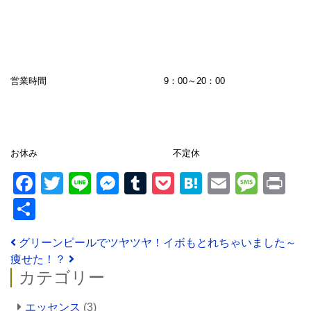
営業時間 9：00～20：00
お休み 不定休
Facebook
Twitter
Line
Messenger
Tumblr
Pocket
Hatena
Email
Mess
Pr
共
有
投稿ナビゲーション
グリーンピールでツヤツヤ！イボもとれちゃいました～
痩せた！？
カテゴリー
エッセンス
(3)