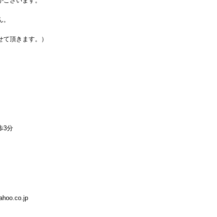
います。
。
ます。）
分
hoo.co.jp