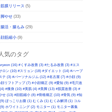
筋膜リリース
(5)
脚やせ
(33)
腸活・腸もみ
(29)
顔筋縮小
(9)
人気のタグ
uryeon
(16)
#くすみ改善
(3)
#たるみ改善
(3)
#エス
サロン
(10)
#スリョン
(18)
#ダイエット
(14)
#ハーブ
ステ
(3)
#パーソナルジム
(12)
#名古屋
(7)
#小顔
(9)
小顔リフトアップ
(7)
#小顔矯正
(9)
#愛知
(9)
#毛穴改
(4)
#痩身
(10)
#美肌
(4)
#美脚
(13)
#肌質改善
(3)
#
やせ
(13)
#顔筋縮小
(8)
#骨格矯正‬
(10)
#骨気
(9)
‪#知
(9)
ぽっこりお腹
(1)
むくみ
(1)
むくみ解消
(1)
コル
(9)
ホワイトニング
(2)
モニター
(1)
モニター募集