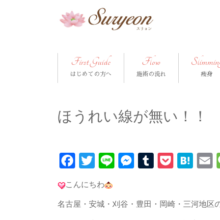
First Guide
Flow
Slimmin
はじめての方へ
施術の流れ
痩身
ほうれい線が無い！！
Facebook
Twitter
Line
Messenger
Tumblr
Pocke
Hat
こんにちわ
名古屋・安城・刈谷・豊田・岡崎・三河地区