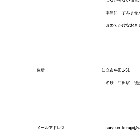
つながらない場合がござ
本当に すみません
改めてかけなおさせて頂き
住所 知立市牛田1-51
名鉄 牛田駅 徒歩3
メールアドレス
suryeon_korugi@ya