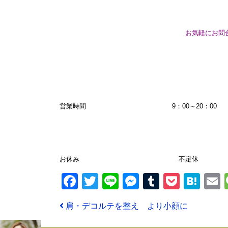
お気軽にお問
営業時間 9：00～20：00
お休み 不定休
Facebook
Twitter
Line
Messenger
Tumblr
Pocke
Hat
投稿ナビゲーション
肩・デコルテを整え より小顔に