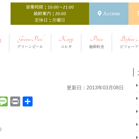
営業時間：10:00～21:00
Access
最終案内：20:00
定休日：月曜日
g
Green Peel
Korgi
Price
Before 
グリーンピール
コルギ
施術料金
ビフォーア
更新日：2013年03月08日
t
ena
Email
Message
Print
共
有
の