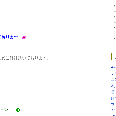
おります
大変ご好評頂いております。
#s
テ
エ
#
善
脚
立
リョン
ギ