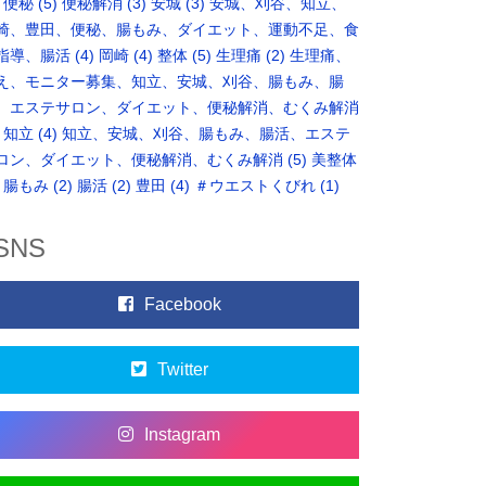
便秘
(5)
便秘解消
(3)
安城
(3)
安城、刈谷、知立、
崎、豊田、便秘、腸もみ、ダイエット、運動不足、食
指導、腸活
(4)
岡崎
(4)
整体
(5)
生理痛
(2)
生理痛、
え、モニター募集、知立、安城、刈谷、腸もみ、腸
、エステサロン、ダイエット、便秘解消、むくみ解消
知立
(4)
知立、安城、刈谷、腸もみ、腸活、エステ
ロン、ダイエット、便秘解消、むくみ解消
(5)
美整体
腸もみ
(2)
腸活
(2)
豊田
(4)
＃ウエストくびれ
(1)
SNS
Facebook
Twitter
Instagram