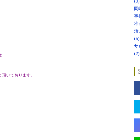
(3)
岡
事
冷
活
(5)
サ
(2)
は
頂いております。