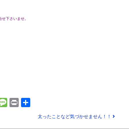
合せ下さいませ。
t
ena
Email
Message
Print
共
有
太ったことなど気づかせません！！