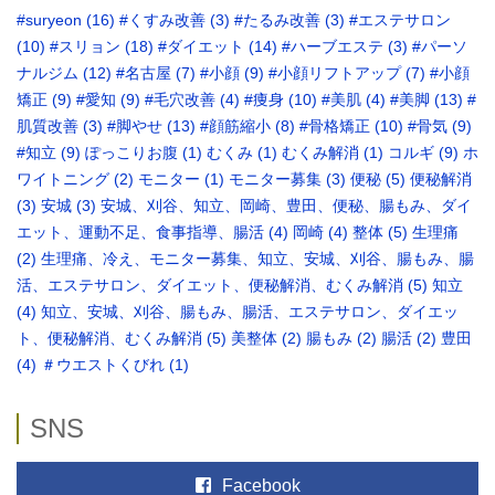
#suryeon
(16)
#くすみ改善
(3)
#たるみ改善
(3)
#エステサロン
(10)
#スリョン
(18)
#ダイエット
(14)
#ハーブエステ
(3)
#パーソ
ナルジム
(12)
#名古屋
(7)
#小顔
(9)
#小顔リフトアップ
(7)
#小顔
矯正
(9)
#愛知
(9)
#毛穴改善
(4)
#痩身
(10)
#美肌
(4)
#美脚
(13)
#
肌質改善
(3)
#脚やせ
(13)
#顔筋縮小
(8)
#骨格矯正‬
(10)
#骨気
(9)
‪#知立
(9)
ぽっこりお腹
(1)
むくみ
(1)
むくみ解消
(1)
コルギ
(9)
ホ
ワイトニング
(2)
モニター
(1)
モニター募集
(3)
便秘
(5)
便秘解消
(3)
安城
(3)
安城、刈谷、知立、岡崎、豊田、便秘、腸もみ、ダイ
エット、運動不足、食事指導、腸活
(4)
岡崎
(4)
整体
(5)
生理痛
(2)
生理痛、冷え、モニター募集、知立、安城、刈谷、腸もみ、腸
活、エステサロン、ダイエット、便秘解消、むくみ解消
(5)
知立
(4)
知立、安城、刈谷、腸もみ、腸活、エステサロン、ダイエッ
ト、便秘解消、むくみ解消
(5)
美整体
(2)
腸もみ
(2)
腸活
(2)
豊田
(4)
＃ウエストくびれ
(1)
SNS
Facebook